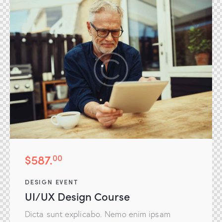
$587.
00
DESIGN EVENT
UI/UX Design Course
Dicta sunt explicabo. Nemo enim ipsam