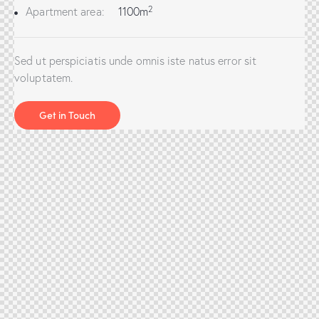
2
Apartment area:
1100m
Sed ut perspiciatis unde omnis iste natus error sit
voluptatem.
Get in Touch