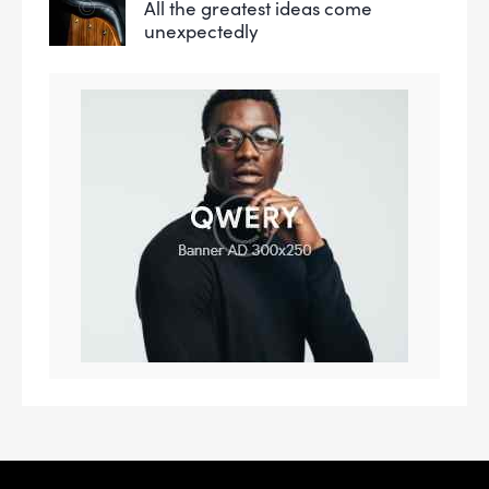
All the greatest ideas come
unexpectedly