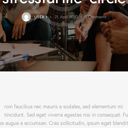
USER 1
21. April 2020
0
Comments
Q
roin faucibus nec mauris a sodales, sed elementum mi
tincidunt. Sed eget viverra egestas nisi in consequat. F
es augue a accumsan. Cras sollicitudin, ipsum eget blandi