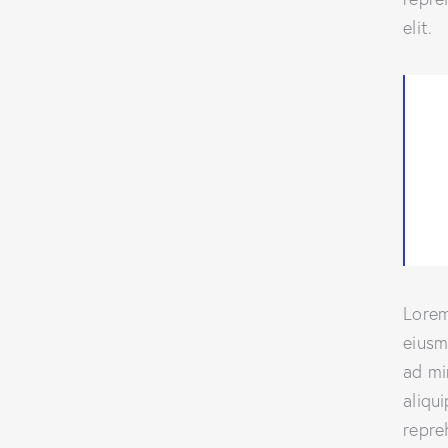
elit.
Lorem
eiusm
ad mi
aliqu
repre