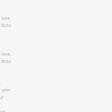
 ipsa,
 dicta
 ipsa,
 dicta
o
t enim
ut
ing