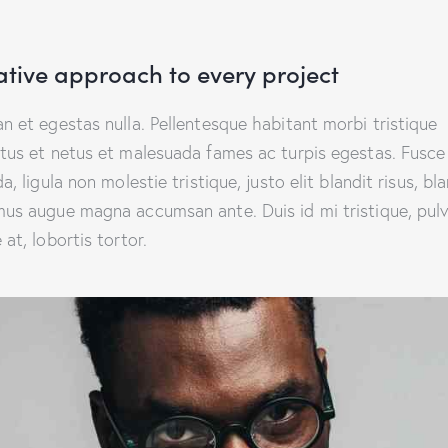
ative approach to every project
n et egestas nulla. Pellentesque habitant morbi tristique
tus et netus et malesuada fames ac turpis egestas. Fusce
a, ligula non molestie tristique, justo elit blandit risus, bl
us augue magna accumsan ante. Duis id mi tristique, pulv
at, lobortis tortor.