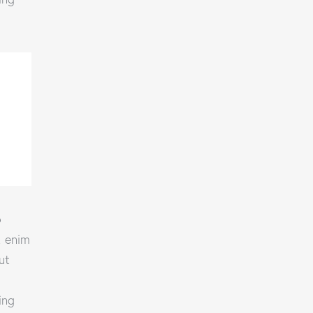
o
t enim
ut
ing