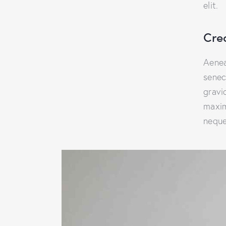
elit.
Cre
Aenea
senec
gravid
maxim
neque 