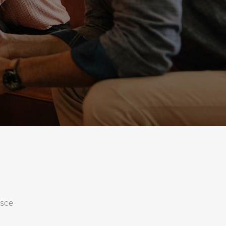
usce
t