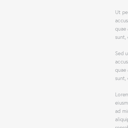
Ut pe
accus
quae 
sunt,
Sed u
accus
quae 
sunt,
Lorem
eiusm
ad mi
aliqu
repre