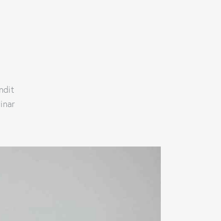
andit
inar