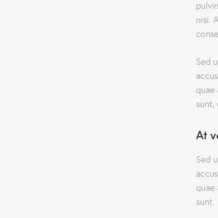
pulvi
nisi. 
conse
Sed u
accus
quae 
sunt,
At 
Sed u
accus
quae 
sunt.