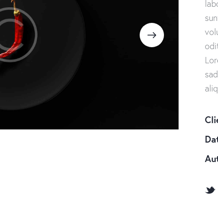
lab
sun
vol
odi
Lor
sad
ali
Cli
Da
Au