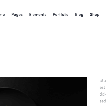
me
Pages
Elements
Portfolio
Blog
Shop
Ste
est
dol
sed