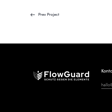
Prev Project
Kont
hallo