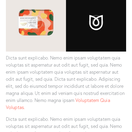
Dicta sunt explicabo. Nemo enim ipsam voluptatem quia
voluptas sit aspernatur aut odit aut fugit, sed quia. Nemo
enim ipsam voluptatem quia voluptas sit aspernatur aut
odit aut fugit, sed quia. Dicta sunt explicabo. Adipiscing
elit, sed do eiusmod tempor incididunt ut labore et dolore
magna aliqua. Ut enim ad veniam quis nostrud exercitation
enim ullamco. Nemo magna ipsam
Voluptatem Quia
Voluptas.
Dicta sunt explicabo. Nemo enim ipsam voluptatem quia
voluptas sit aspernatur aut odit aut fugit, sed quia. Nemo