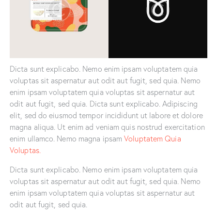
Dicta sunt explicabo. Nemo enim ipsam voluptatem quia
voluptas sit aspernatur aut odit aut fugit, sed quia. Nemo
enim ipsam voluptatem quia voluptas sit aspernatur aut
odit aut fugit, sed quia. Dicta sunt explicabo. Adipiscing
elit, sed do eiusmod tempor incididunt ut labore et dolore
magna aliqua. Ut enim ad veniam quis nostrud exercitation
enim ullamco. Nemo magna ipsam
Voluptatem Quia
Voluptas.
Dicta sunt explicabo. Nemo enim ipsam voluptatem quia
voluptas sit aspernatur aut odit aut fugit, sed quia. Nemo
enim ipsam voluptatem quia voluptas sit aspernatur aut
odit aut fugit, sed quia.