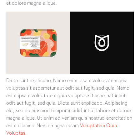
et dolore magna aliqua.
Dicta sunt explicabo. Nemo enim ipsam voluptatem quia
voluptas sit aspernatur aut odit aut fugit, sed quia. Nemo
enim ipsam voluptatem quia voluptas sit aspernatur aut
odit aut fugit, sed quia. Dicta sunt explicabo. Adipiscing
elit, sed do eiusmod tempor incididunt ut labore et dolore
magna aliqua. Ut enim ad veniam quis nostrud exercitation
enim ullamco. Nemo magna ipsam
Voluptatem Quia
Voluptas.