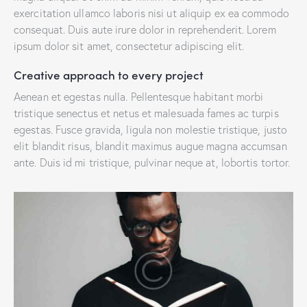
exercitation ullamco laboris nisi ut aliquip ex ea commodo
consequat. Duis aute irure dolor in reprehenderit. Lorem
ipsum dolor sit amet, consectetur adipiscing elit.
Creative approach to every project
Aenean et egestas nulla. Pellentesque habitant morbi
tristique senectus et netus et malesuada fames ac turpis
egestas. Fusce gravida, ligula non molestie tristique, justo
elit blandit risus, blandit maximus augue magna accumsan
ante. Duis id mi tristique, pulvinar neque at, lobortis tortor.