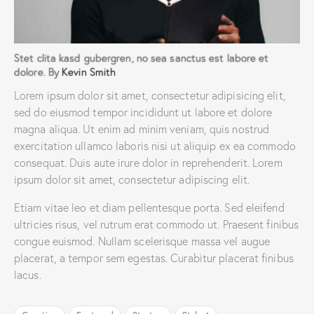
Stet clita kasd gubergren, no sea sanctus est labore et
dolore. By
Kevin Smith
Lorem ipsum dolor sit amet, consectetur adipisicing elit,
sed do eiusmod tempor incididunt ut labore et dolore
magna aliqua. Ut enim ad minim veniam, quis nostrud
exercitation ullamco laboris nisi ut aliquip ex ea commodo
consequat. Duis aute irure dolor in reprehenderit. Lorem
ipsum dolor sit amet, consectetur adipiscing elit.
Etiam vitae leo et diam pellentesque porta. Sed eleifend
ultricies risus, vel rutrum erat commodo ut. Praesent finibus
congue euismod. Nullam scelerisque massa vel augue
placerat, a tempor sem egestas. Curabitur placerat finibus
lacus.