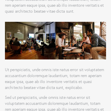
rem aperiam eaque ipsa, quae ab illo inventore veritatis et
quasi architecto beatae vitae dicta sunt.
Ut perspiciatis, unde omnis iste natus error sit voluptatem
accusantium doloremque laudantium, totam rem aperiam
eaque ipsa, quae ab illo inventore veritatis et quasi
architecto beatae vitae dicta sunt, explicabo.
Sed ut perspiciatis, unde omnis iste natus error sit
voluptatem accusantium doloremque laudantium, totam
rem aperiam eaque ipsa, quae ab illo inventore veritatis et