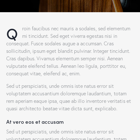
Q
roin faucibus nec mauris a sodales, sed elementum
mi tincidunt. Sed eget viverra egestas nisi in
consequat. Fusce sodales augue a accumsan. Cras
sollicitudin, ipsum eget blandit pulvinar. Integer tincidunt.
Cras dapibus. Vivamus elementum semper nisi. Aenean
vulputate eleifend tellus. Aenean leo ligula, porttitor eu,
consequat vitae, eleifend ac, enim.
Sed ut perspiciatis, unde omnis iste natus error sit
voluptatem accusantium doloremque laudantium, totam
rem aperiam eaque ipsa, quae ab illo inventore veritatis et
quasi architecto beatae vitae dicta sunt, explicabo.
At vero eos et accusam
Sed ut perspiciatis, unde omnis iste natus error sit
voluptatem accusantium doloremque laudantium, totam