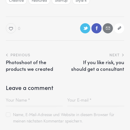
Creative
Featured
Startup
Style 4
0
PREVIOUS
NEXT
Photoshoot of the
If you like risk, you
products we created
should get a consultant
Leave a comment
Name, E-Mail-Adresse und Website in diesem Browser für
meinen nächsten Kommentar speichern.